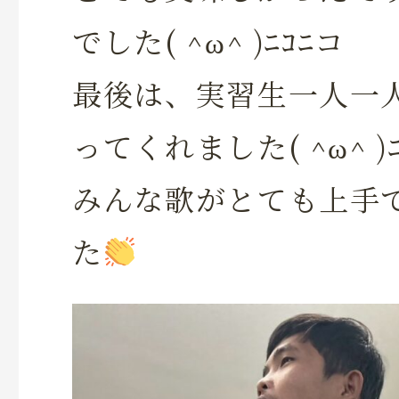
でした( ^ω^ )ﾆｺﾆコ
最後は、実習生一人一
ってくれました( ^ω^ )ﾆ
みんな歌がとても上手
た