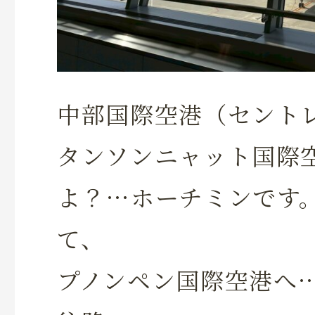
中部国際空港（セント
タンソンニャット国際
よ？…ホーチミンです
て、
プノンペン国際空港へ