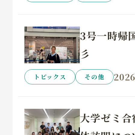
3号一時帰
彡
2026
トピックス
その他
大学ゼミ合